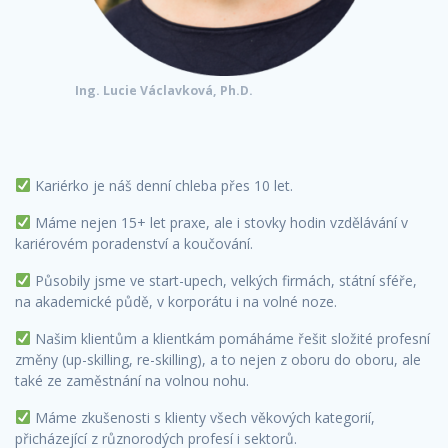
Ing. Lucie Václavková, Ph.D.
Kariérko je náš denní chleba přes 10 let.
Máme nejen 15+ let praxe, ale i stovky hodin vzdělávání v
kariérovém poradenství a koučování.
Působily jsme ve start-upech, velkých firmách, státní sféře,
na akademické půdě, v korporátu i na volné noze.
Našim klientům a klientkám pomáháme řešit složité profesní
změny (up-skilling, re-skilling), a to nejen z oboru do oboru, ale
také ze zaměstnání na volnou nohu.
Máme zkušenosti s klienty všech věkových kategorií,
přicházející z různorodých profesí i sektorů.