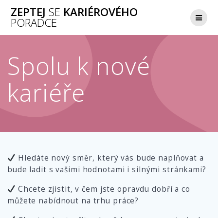
Přeskočit
ZEPTEJ
SE
KARIÉROVÉHO
na
PORADCE
obsah
Spolu k nové
kariéře
Hledáte nový směr, který vás bude naplňovat a
bude ladit s vašimi hodnotami i silnými stránkami?
Chcete zjistit, v čem jste opravdu dobří a co
můžete nabídnout na trhu práce?