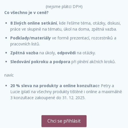
(nejsme plátci DPH)
Co všechno je v ceně?
8 živých online setkání
, kde řešíme téma, otázky, diskusi,
práce ve skupině na tématu, úkol na doma, zpětná vazba.
Podklady/materiály
ve formě prezentací, rozcestníků a
pracovních listů.
Zpětná vazba
na úkoly,
odpovědi
na otázky.
Sledování pokroku a podpora
při plnění akčních kroků.
navíc
20 % sleva na produkty a online konzultac
e Petry a
Lucie (platí na všechny produkty tištěné i online a maximálně
3 konzultace zakoupené do 31. 12. 2025.
Chci se přihlásit