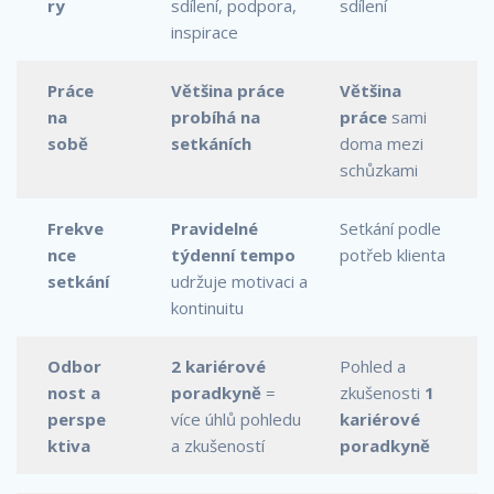
ry
sdílení, podpora,
sdílení
inspirace
Práce
Většina práce
Většina
na
probíhá na
práce
sami
sobě
setkáních
doma mezi
schůzkami
Frekve
Pravidelné
Setkání podle
nce
týdenní tempo
potřeb klienta
setkání
udržuje motivaci a
kontinuitu
Odbor
2 kariérové
Pohled a
nost a
poradkyně
=
zkušenosti
1
perspe
více úhlů pohledu
kariérové
ktiva
a zkušeností
poradkyně