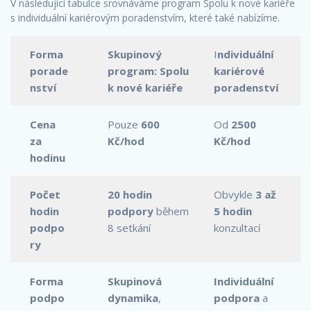
V následující tabulce srovnáváme program Spolu k nové kariéře
s individuální kariérovým poradenstvím, které také nabízíme.
Forma
Skupinový
I
ndividuální
porade
program: Spolu
kariérové
nství
k nové kariéře
poradenství
Cena
Pouze
600
Od
2500
za
Kč/hod
Kč/hod
hodinu
Počet
20 hodin
Obvykle
3 až
hodin
podpory
během
5 hodin
podpo
8 setkání
konzultací
ry
Forma
Skupinová
Individuální
podpo
dynamika
,
podpora
a