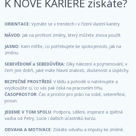
K NOVÉ KARIÉŘE získáte?
ORIENTACE:
Vyznáte se v trendech i v řízení vlastní kariéry.
NÁVOD
: Jak na profesní změny, který můžete znova použít.
JASNO:
Kam míříte, co potřebujete ke spokojenosti, jak na
změnu.
SEBEVĚDOMÍ a SEBEDŮVĚRA:
Díky nalezení a pojmenování, v
čem jste dobří, jaké máte hlavní znalosti, zkušenosti a úspěchy.
BEZPEČNÉ PROSTŘEDÍ:
V klidu a pohodě si natrénujete a
vvyzkoušíte si, co vás pak čeká na pracovním trhu.
ČASOPROSTOR
: Čas a prostor pro práci na sobě, sebereflexi,
posun.
JEDEME V TOM SPOLU
: Podpora, sdílení, inspirace a zpětná
vazba od Petry, Lucie i dalších účastníků kurzu.
ODVAHA A MOTIVACE
: Získáte odvahu a impulsy ke změně.