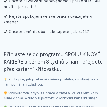
Chcete si vytvořit sebevědomou prezentaci, ale
nevíte, jak na to?
Nejste spokojeni ve své práci a uvažujete o
změně?
Chcete změnit obor, ale tápete, jak začít?
Přihlaste se do programu SPOLU K NOVÉ
KARIÉŘE a během 8 týdnů s námi přejdete
přes kariérní křižovatku.
Pochopíte,
jak profesní změna probíhá
, co obnáší a co
nám pomáhá ji zvládnout.
Vytvoříte
základy vize práce a života, ve kterém vám
bude dobře
. A tuto vizi přetavíte v konkrétní
kariérní směr.
Osvojíte si
vlastní kariérní strategii
pro vaši profesní