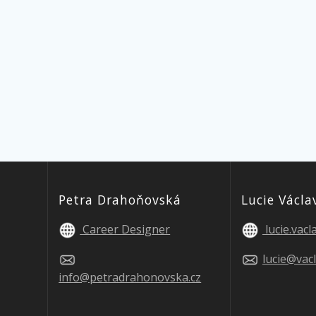
Petra Drahoňovská
Lucie Václa
Career Designer
lucie.vac
lucie@vac
info@petradrahonovska.cz