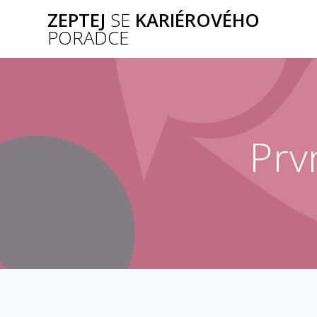
Přeskočit
ZEPTEJ
SE
KARIÉROVÉHO
na
PORADCE
obsah
Prv