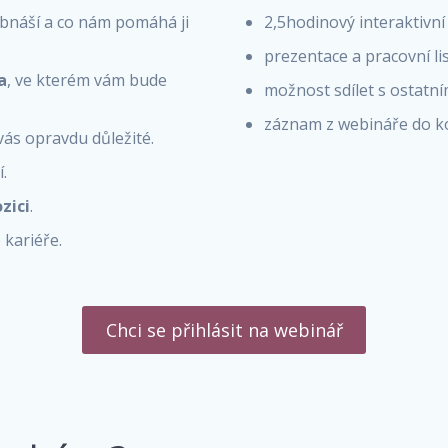
obnáší a co nám pomáhá ji
2,5hodinový interaktivní
prezentace a pracovní li
a
, ve kterém vám bude
možnost sdílet s ostatní
záznam z webináře do 
o vás opravdu důležité.
í.
zici
.
 kariéře.
Chci se přihlásit na webinář