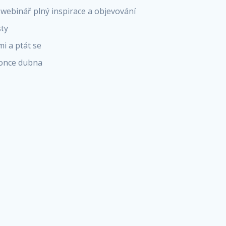
 webinář plný inspirace a objevování
sty
mi a ptát se
konce dubna