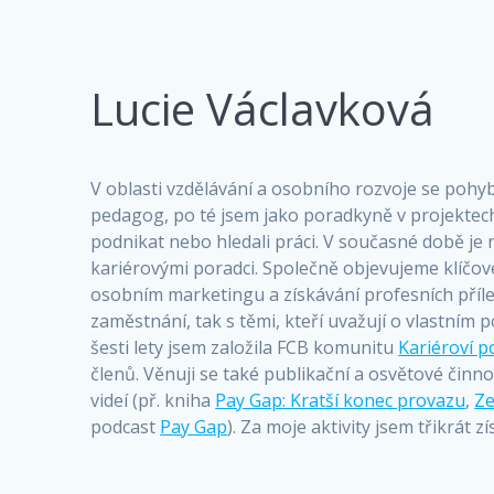
Lucie Václavková
V oblasti vzdělávání a osobního rozvoje se pohybu
pedagog, po té jsem jako poradkyně v projektech
podnikat nebo hledali práci. V současné době je n
kariérovými poradci. Společně objevujeme klíčové
osobním marketingu a získávání profesních příležit
zaměstnání, tak s těmi, kteří uvažují o vlastním 
šesti lety jsem založila FCB komunitu
Kariéroví p
členů. Věnuji se také publikační a osvětové činno
videí (př. kniha
Pay Gap: Kratší konec provazu
,
Ze
podcast
Pay Gap
). Za moje aktivity jsem třikrát