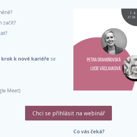
změně?
m začít?
tat?
 krok k nové kariéře
se
gle Meet)
Chci se přihlásit na webinář
Co vás čeká?