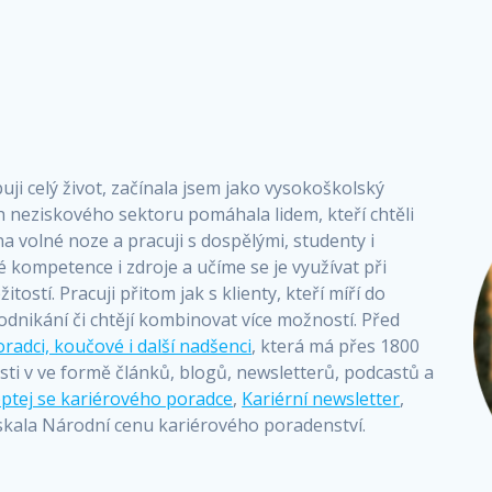
ji celý život, začínala jsem jako vysokoškolský
 neziskového sektoru pomáhala lidem, kteří chtěli
a volné noze a pracuji s dospělými, studenty i
 kompetence i zdroje a učíme se je využívat při
ostí. Pracuji přitom jak s klienty, kteří míří do
podnikání či chtějí kombinovat více možností. Před
oradci, koučové i další nadšenci
, která má přes 1800
sti v ve formě článků, blogů, newsletterů, podcastů a
ptej se kariérového poradce
,
Kariérní newsletter
,
 získala Národní cenu kariérového poradenství.