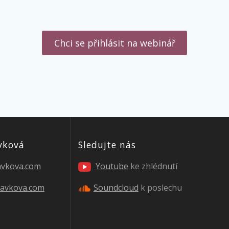
Chci se přihlásit na webinář
vková
Sledujte nás
lavkova.com
Youtube
ke zhlédnutí
lavkova.com
Soundcloud
k poslechu