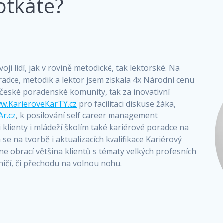
otkáte?
oji lidí, jak v rovině metodické, tak lektorské. Na
radce, metodik a lektor jsem získala 4x Národní cenu
 české poradenské komunity, tak za inovativní
w.KarieroveKarTY.cz
pro facilitaci diskuse žáka,
Ar.cz
, k posilování self career management
klienty i mládeží školím také kariérové poradce na
se na tvorbě i aktualizacích kvalifikace Kariérový
 obrací většina klientů s tématy velkých profesních
ničí, či přechodu na volnou nohu.