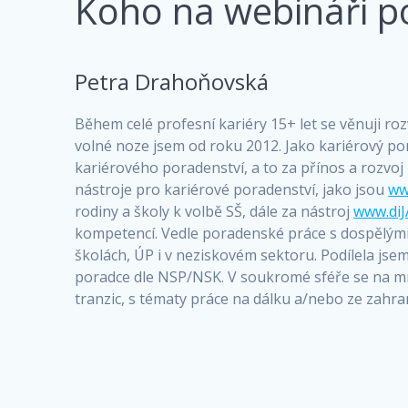
Koho na webináři p
Petra Drahoňovská
Během celé profesní kariéry 15+ let se věnuji rozv
volné noze jsem od roku 2012. Jako kariérový po
kariérového poradenství, a to za přínos a rozvoj
nástroje pro kariérové poradenství, jako jsou
ww
rodiny a školy k volbě SŠ, dále za nástroj
www.diJ
kompetencí. Vedle poradenské práce s dospělými 
školách, ÚP i v neziskovém sektoru. Podílela jsem 
poradce dle NSP/NSK. V soukromé sféře se na mne
tranzic, s tématy práce na dálku a/nebo ze zahra