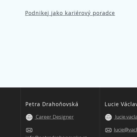
Podnikej jako kariérový poradce
Petra Drahoňovská
Lucie Václa
Career Designer
lucie.vac
lucie@vac