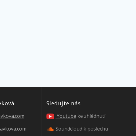
vková
Sledujte nás
lavkova.com
Youtube
ke zhlédnutí
lavkova.com
Soundcloud
k poslechu